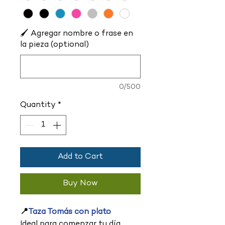
🖌️ Agregar nombre o frase en
la pieza (optional)
0/500
Quantity
*
Add to Cart
Buy Now
📍
Taza Tomás con plato
Ideal para comenzar tu día