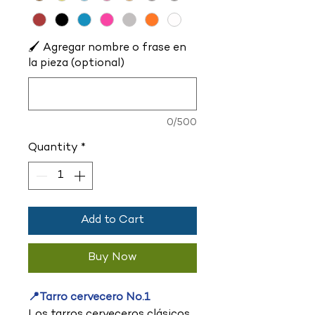
🖌️ Agregar nombre o frase en
la pieza (optional)
0/500
Quantity
*
Add to Cart
Buy Now
📍Tarro cervecero No.1
Los tarros cerveceros clásicos