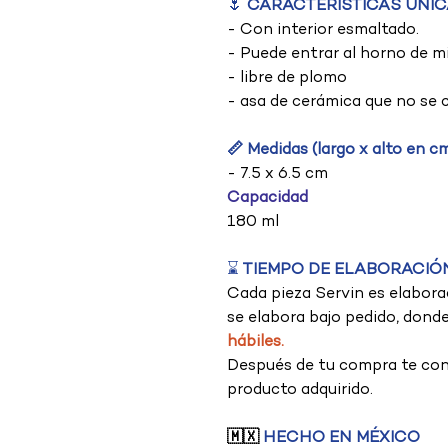
🌷
CARACTERISTICAS ÚNICA
- Con interior esmaltado.
- Puede entrar al horno de mi
- libre de plomo
- asa de cerámica que no se 
📏 Medidas (largo x alto en c
- 7.5 x 6.5 cm
Capacidad
180 ml
⌛
TIEMPO DE ELABORACIÓ
Cada pieza Servin es elabora
se elabora bajo pedido, dond
hábiles.
Después de tu compra te con
producto adquirido.
🇲🇽
HECHO EN MÉXICO