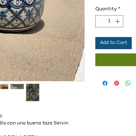
Quantity
*
Add to Cart
a.
ía con una buena taza Servin.