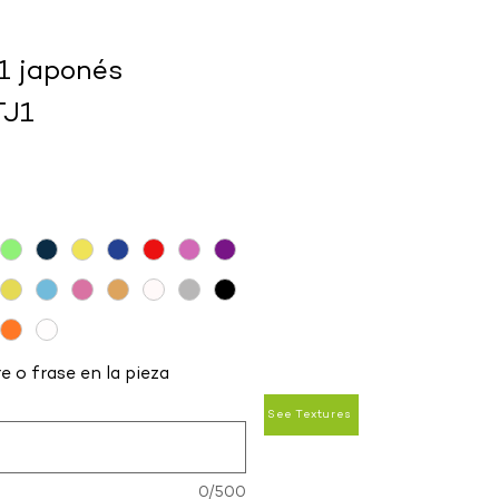
.1 japonés
TJ1
e o frase en la pieza
See Textures
0/500