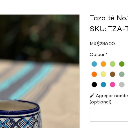
Taza té No
SKU: TZA-
Price
MX$286.00
Colour
*
🖌️ Agregar nombr
(optional)