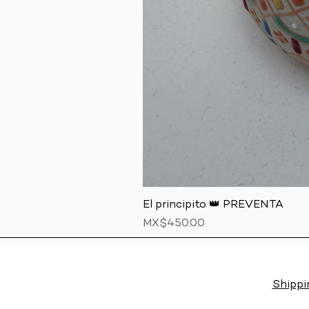
El principito 👑 PREVENTA
Price
MX$450.00
Shippi