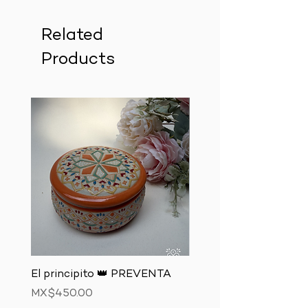
Related
Products
El principito 👑 PREVENTA
El zorro 🦊 PREVENTA
Price
Price
MX$450.00
MX$850.00