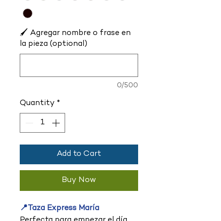
🖌️ Agregar nombre o frase en
la pieza (optional)
0/500
Quantity
*
Add to Cart
Buy Now
📍Taza Express María
Perfecta para empezar el día.