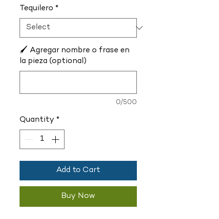
Tequilero
*
🖌️ Agregar nombre o frase en
la pieza (optional)
0/500
Quantity
*
Add to Cart
Buy Now