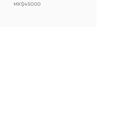
Price
Price
MX$450.00
MX$850.00