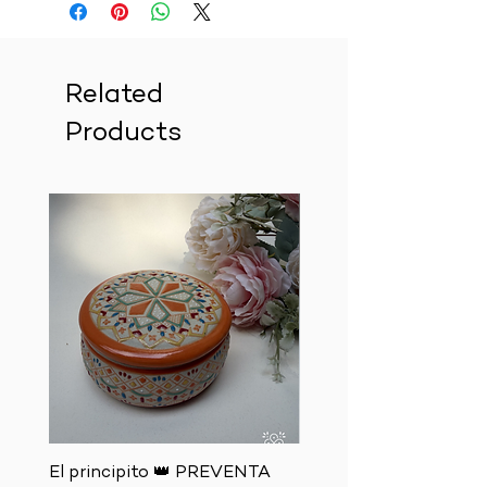
Related
Products
El principito 👑 PREVENTA
El zorro 🦊 PREVENTA