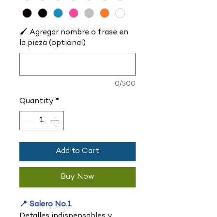
🖌️ Agregar nombre o frase en
la pieza (optional)
0/500
Quantity
*
Add to Cart
Buy Now
📍 Salero No.1
Detalles indispensables y