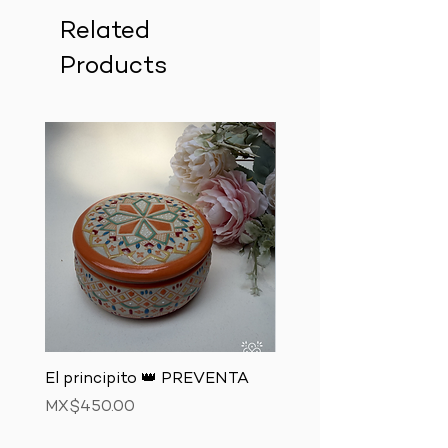
Related
Products
El principito 👑 PREVENTA
El zorro 🦊 PREVENTA
Price
Price
MX$450.00
MX$850.00