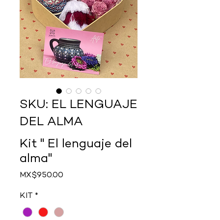
SKU: EL LENGUAJE
DEL ALMA
Kit " El lenguaje del
alma"
Price
MX$950.00
KIT
*